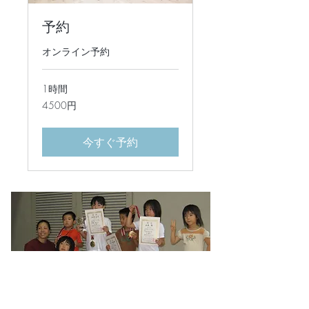
予約
オンライン予約
1時間
4500
4500円
円
今すぐ予約